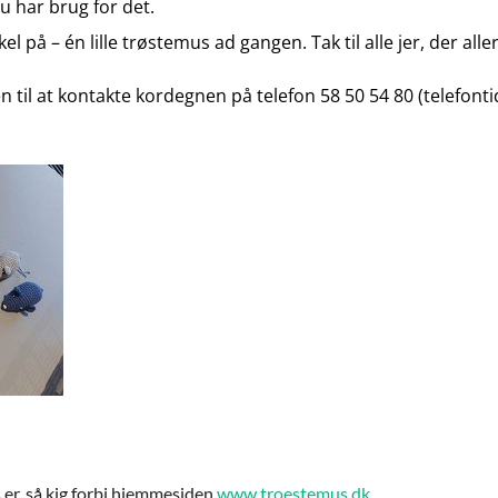
du har brug for det.
el på – én lille trøstemus ad gangen. Tak til alle jer, der al
il at kontakte kordegnen på telefon 58 50 54 80 (telefont
 er, så kig forbi hjemmesiden
www.troestemus.dk