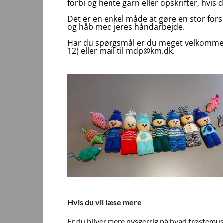
forbi og hente garn eller opskrifter, hvis 
Det er en enkel måde at gøre en stor forsk
og håb med jeres håndarbejde.
Har du spørgsmål er du meget velkommen t
12) eller mail til mdp@km.dk.
Hvis du vil læse mere
Er du bliver mere nysgerrig på hvad trøstemus