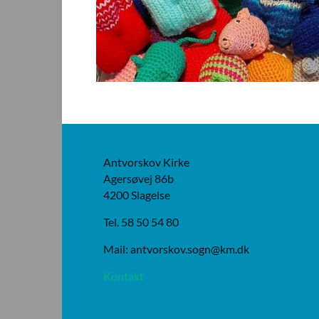
Antvorskov Kirke
Agersøvej 86b
4200 Slagelse
Tel. 58 50 54 80
Mail: antvorskov.sogn@km.dk
Kontakt