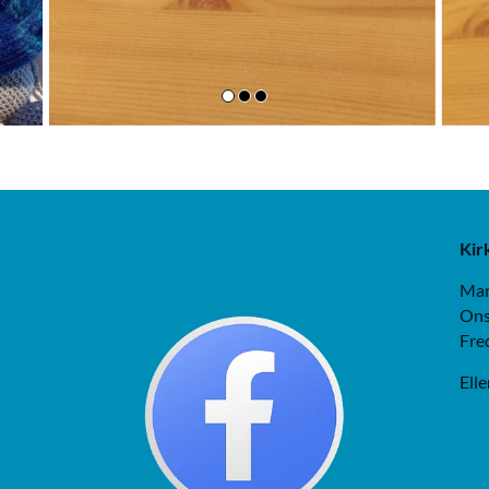
Kir
Man
Ons
Fre
Elle