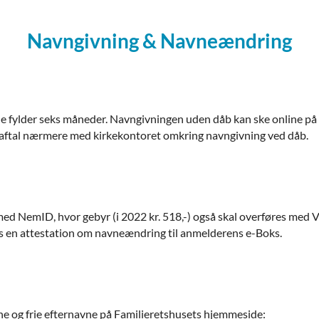
Navngivning & Navneændring
 de fylder seks måneder. Navngivningen uden dåb kan ske online på
 - aftal nærmere med kirkekontoret omkring navngivning ved dåb.
ed NemID, hvor gebyr (i 2022 kr. 518,-) også skal overføres med 
en attestation om navneændring til anmelderens e-Boks.
ne og frie efternavne på Familieretshusets hjemmeside: