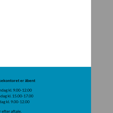
kekontoret er åbent
dag kl. 9.00-12.00
dag kl. 15.00-17.00
dag kl. 9.00-12.00
r efter aftale.