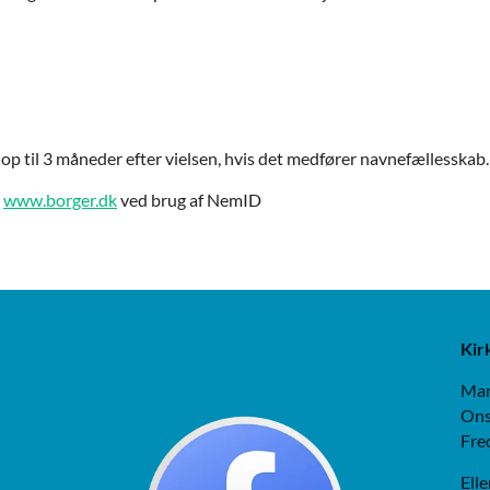
op til 3 måneder efter vielsen, hvis det medfører navnefællesskab.
å
www.borger.dk
ved brug af NemID
Kir
Man
Ons
Fre
Elle