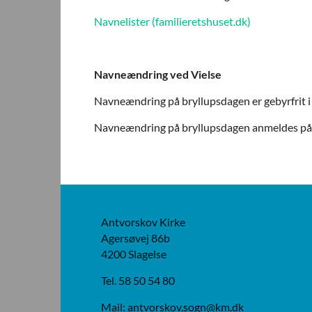
Navnelister (familieretshuset.dk)
Navneændring ved Vielse
Navneændring på bryllupsdagen er gebyrfrit i 
Navneændring på bryllupsdagen anmeldes p
Antvorskov Kirke
Agersøvej 86b
4200 Slagelse
Tel. 58 50 54 80
Mail: antvorskov.sogn@km.dk