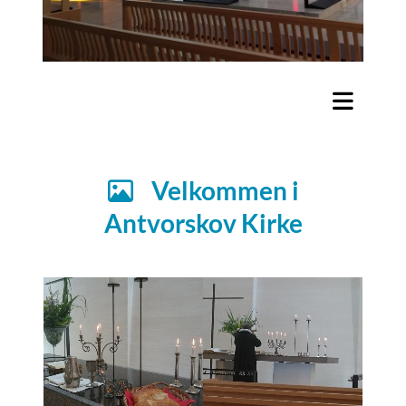
Velkommen i

Antvorskov Kirke