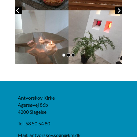
Antvorskov Kirke
Agersøvej 86b
4200 Slagelse
Tel. 58 50 54 80
Mail: antvorskov.sogn@km.dk