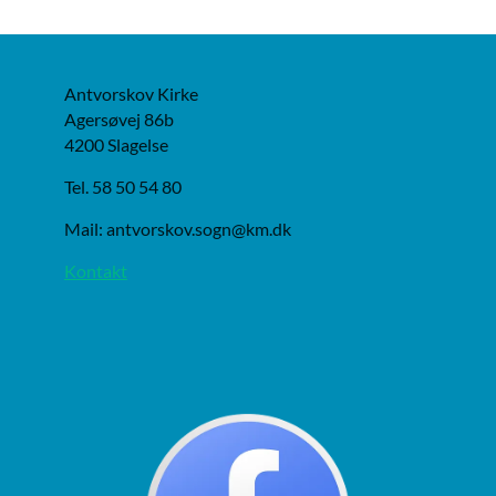
Antvorskov Kirke
Agersøvej 86b
4200 Slagelse
Tel. 58 50 54 80
Mail: antvorskov.sogn@km.dk
Kontakt