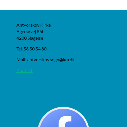
Antvorskov Kirke
Agersøvej 86b
4200 Slagelse
Tel. 58 50 54 80
Mail: antvorskov.sogn@km.dk
Kontakt