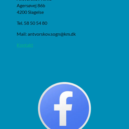
Agersøvej 86b
4200 Slagelse
Tel. 58 50 54 80
Mail: antvorskov.sogn@km.dk
Kontakt