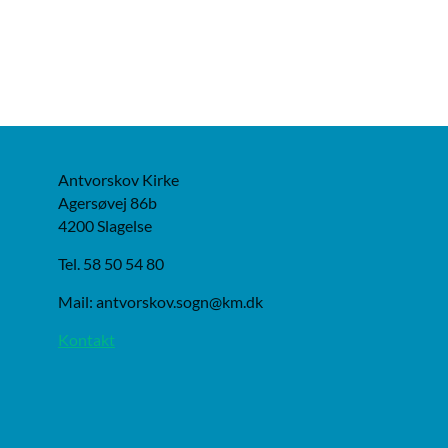
Antvorskov Kirke
Agersøvej 86b
4200 Slagelse
Tel. 58 50 54 80
Mail: antvorskov.sogn@km.dk
Kontakt