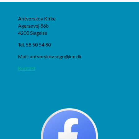
Antvorskov Kirke
Agersøvej 86b
4200 Slagelse
Tel. 58 50 54 80
Mail: antvorskov.sogn@km.dk
Kontakt