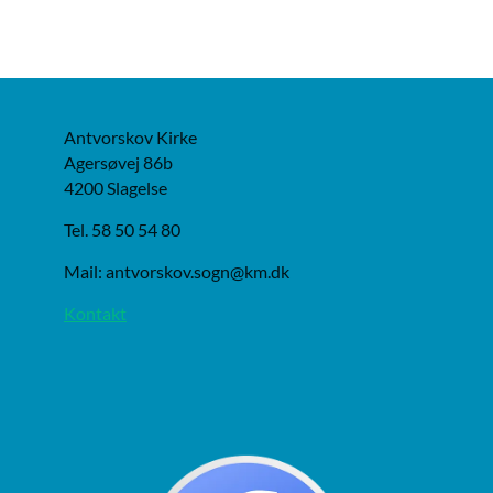
Antvorskov Kirke
Agersøvej 86b
4200 Slagelse
Tel. 58 50 54 80
Mail: antvorskov.sogn@km.dk
Kontakt