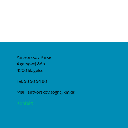
Antvorskov Kirke
Agersøvej 86b
4200 Slagelse
Tel. 58 50 54 80
Mail: antvorskov.sogn@km.dk
Kontakt