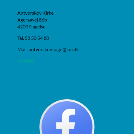
Antvorskov Kirke
Agersøvej 86b
4200 Slagelse
Tel. 58 50 54 80
Mail: antvorskov.sogn@km.dk
Kontakt