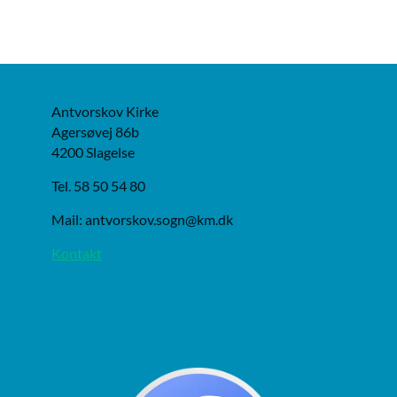
Antvorskov Kirke
Agersøvej 86b
4200 Slagelse
Tel. 58 50 54 80
Mail: antvorskov.sogn@km.dk
Kontakt