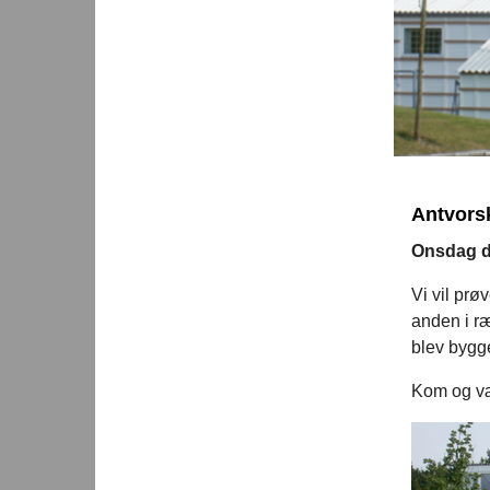
Antvorsk
Onsdag d.
Vi vil prø
anden i r
blev bygg
Kom og væ