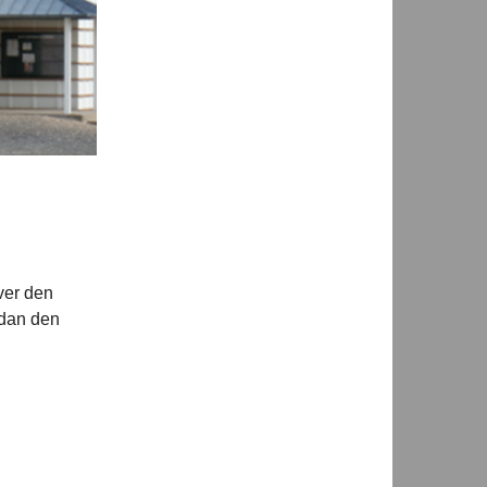
iver den
rdan den