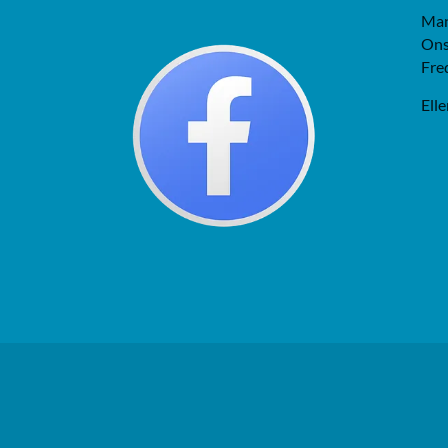
Man
Ons
Fre
Elle