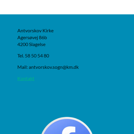
Antvorskov Kirke
Agersøvej 86b
4200 Slagelse
Tel. 58 50 54 80
Mail: antvorskov.sogn@km.dk
Kontakt