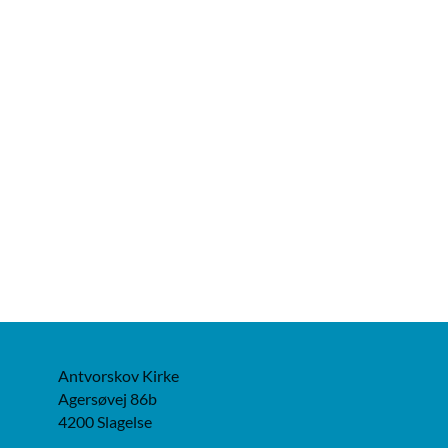
Antvorskov Kirke
Agersøvej 86b
4200 Slagelse