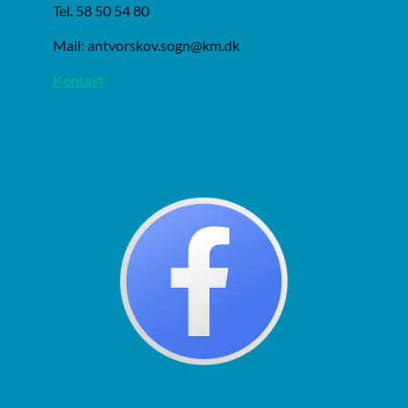
Tel. 58 50 54 80
Mail: antvorskov.sogn@km.dk
Kontakt