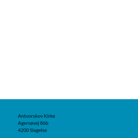
Antvorskov Kirke
Agersøvej 86b
4200 Slagelse