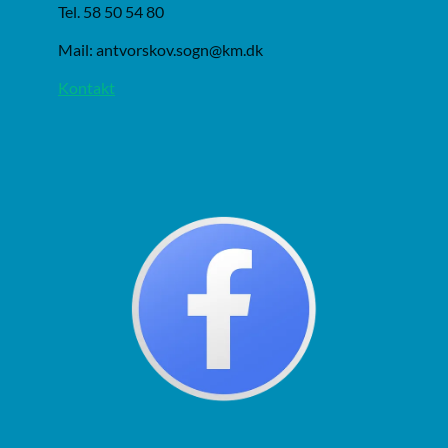
Tel. 58 50 54 80
Mail: antvorskov.sogn@km.dk
Kontakt