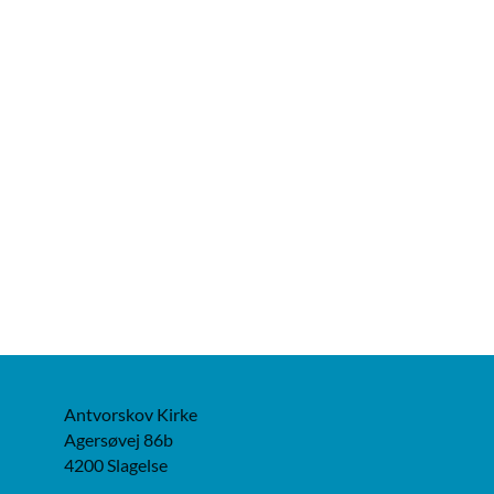
Antvorskov Kirke
Agersøvej 86b
4200 Slagelse