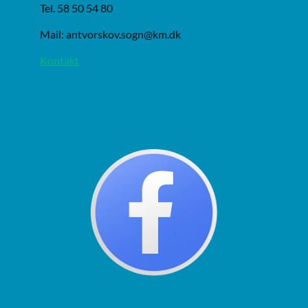
Tel. 58 50 54 80
Mail: antvorskov.sogn@km.dk
Kontakt