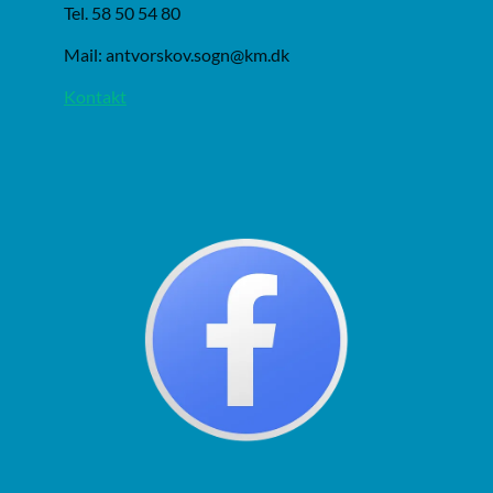
Tel. 58 50 54 80
Mail: antvorskov.sogn@km.dk
Kontakt