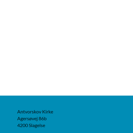
Antvorskov Kirke
Agersøvej 86b
4200 Slagelse