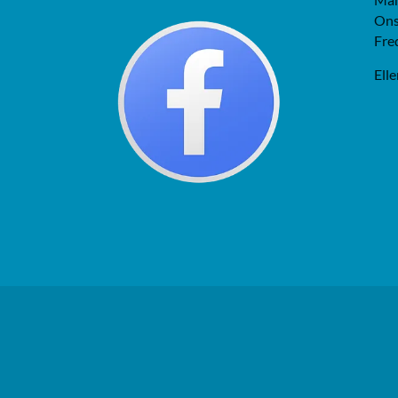
Ons
Fre
Elle