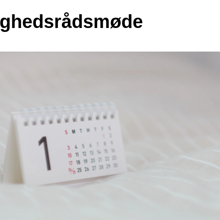
ighedsrådsmøde