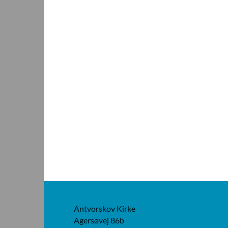
Antvorskov Kirke
Agersøvej 86b