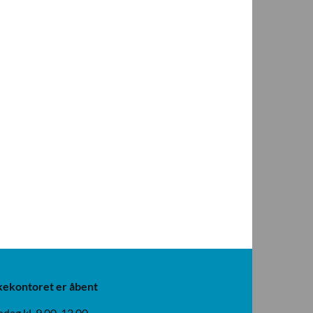
kekontoret er åbent
dag kl. 9.00-12.00