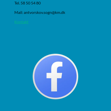
Tel. 58 50 54 80
Mail: antvorskov.sogn@km.dk
Kontakt