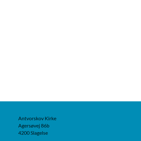
Antvorskov Kirke
Agersøvej 86b
4200 Slagelse