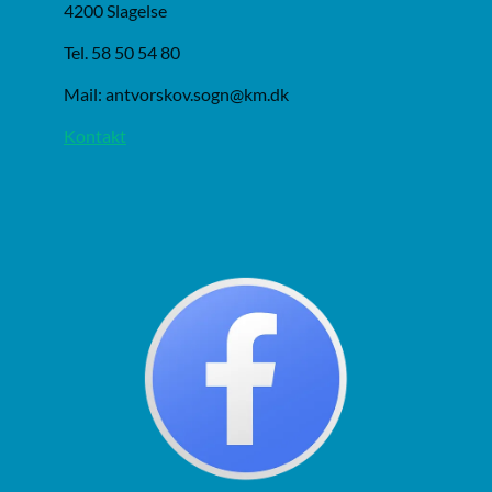
4200 Slagelse
Tel. 58 50 54 80
Mail: antvorskov.sogn@km.dk
Kontakt