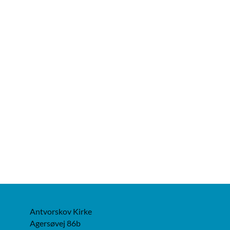
Antvorskov Kirke
Agersøvej 86b